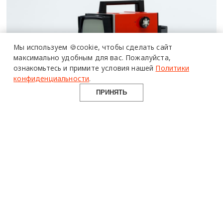
специалистов читают
про дизайн
и архитектуру
Мы используем 🍪cookie,
чтобы сделать сайт
в Telegram канале
максимально удобным для вас.
Пожалуйста,
ознакомьтесь и примите условия нашей
Политики
Design Mate
Легенды и будущее отечественного
конфиденциальности
.
дизайна
ПРИНЯТЬ