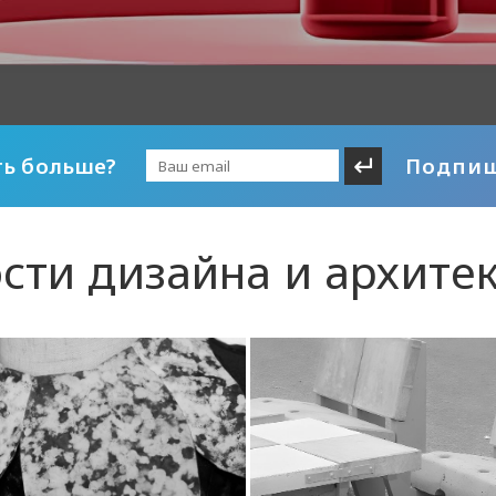
ть больше?
Подпиш
сти дизайна и архите