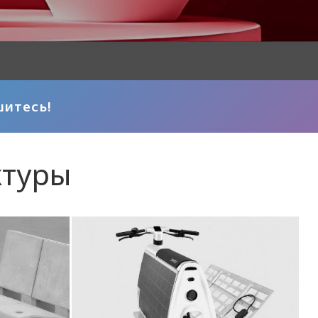
итесь!
ктуры