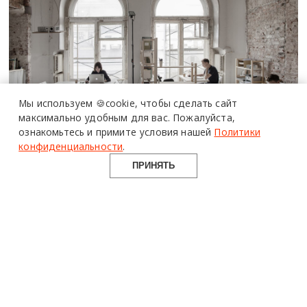
Мы используем 🍪cookie,
чтобы сделать сайт
максимально удобным для вас.
Пожалуйста,
ознакомьтесь и примите условия нашей
Политики
конфиденциальности
.
Какой софт нужен архитекторам в
ПРИНЯТЬ
2026 году
ДИЗАЙН-МЫШЛЕНИЕ