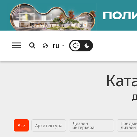
ПОЛИ
Megabudka:
@megabudka
Кат
д
Дизайн
Предме
Все
Архитектура
интерьера
дизайн
Mid-Century, More Than
@midcenturymodern