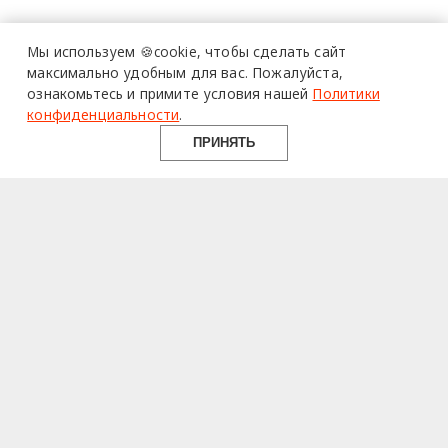
Мы используем 🍪cookie,
чтобы сделать сайт
максимально удобным для вас.
Пожалуйста,
ознакомьтесь и примите условия нашей
Политики
конфиденциальности
.
ПРИНЯТЬ
design mate
Design Mate - независимое интернет издание о дизайне во
всех его проявлениях. Создаем авторский контент для
дизайнеров, архитекторов и всех неравнодушных к
красоте с 2016 года.