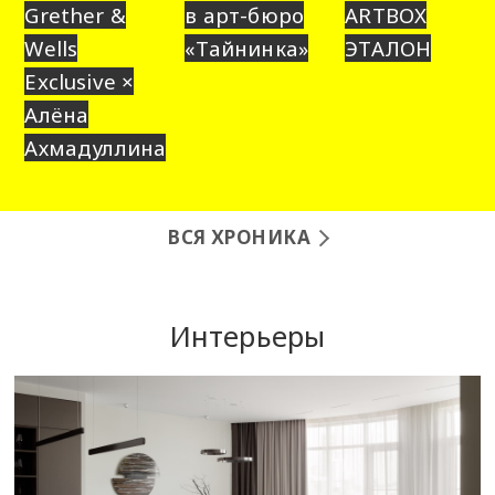
Grether &
в арт-бюро
ARTBOX
Wells
«Тайнинка»
ЭТАЛОН
Exclusive ×
Алёна
Ахмадуллина
ВСЯ ХРОНИКА
Интерьеры