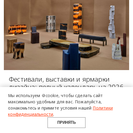
более 20 тысяч
специалистов читают
Фестивали, выставки и ярмарки
про дизайн
дизайна: полный календарь на 2026
и архитектуру
год
Мы используем 🍪cookie,
чтобы сделать сайт
в Telegram канале
максимально удобным для вас.
Пожалуйста,
ПЛАН НА НЕДЕЛЮ
ознакомьтесь и примите условия нашей
Политики
Design Mate
конфиденциальности
.
ПРИНЯТЬ