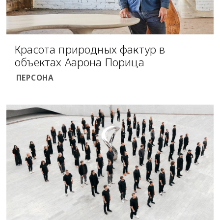
Красота природных фактур в
объектах Аарона Порица
ПЕРСОНА