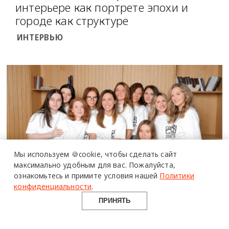
интерьере как портрете эпохи и
городе как структуре
ИНТЕРВЬЮ
Мы используем 🍪cookie,
чтобы сделать сайт
максимально удобным для вас.
Пожалуйста,
ознакомьтесь и примите условия нашей
Политики
конфиденциальности
.
Команды: как устроена Yuloo Studio
ПРИНЯТЬ
КОМАНДЫ