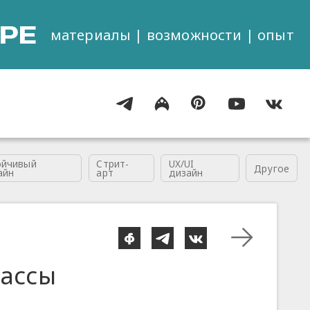
РЕ
материалы | возможности | опыт
ойчивый
Стрит-
UX/UI
Другое
айн
арт
дизайн
массы