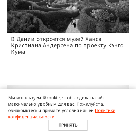
В Дании откроется музей Ханса
Кристиана Андерсена по проекту Кэнго
Кума
более 20 тысяч
специалистов читают
про дизайн
и архитектуру
Мы используем 🍪cookie,
чтобы сделать сайт
в Telegram канале
максимально удобным для вас.
Пожалуйста,
ознакомьтесь и примите условия нашей
Политики
Design Mate
конфиденциальности
.
ПРИНЯТЬ