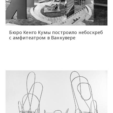
Бюро Кенго Кумы построило небоскреб
с амфитеатром в Ванкувере