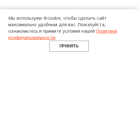
про дизайн
и архитектуру
Мы используем 🍪cookie,
чтобы сделать сайт
в Telegram канале
максимально удобным для вас.
Пожалуйста,
ознакомьтесь и примите условия нашей
Политики
Design Mate
конфиденциальности
.
ПРИНЯТЬ
14 апреля 2021 г.
Tsugite
дизайн
design mate
Design Mate - независимое интернет издание о дизайне во