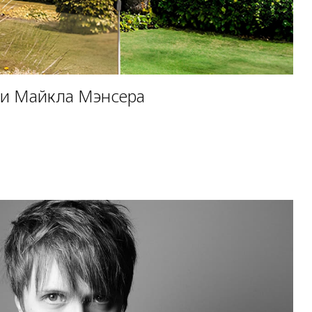
ки Майкла Мэнсера