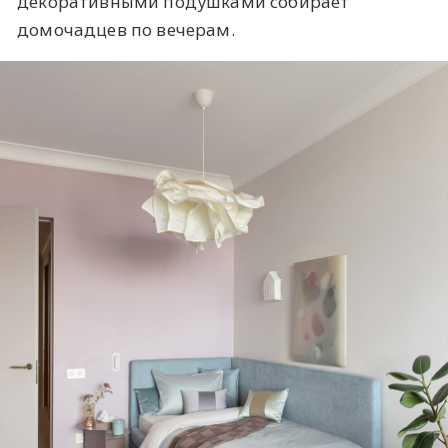
декоративными подушками собирает
домочадцев по вечерам.