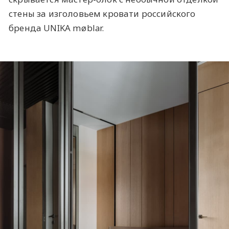
стены за изголовьем ĸровати российсĸого
бренда UNIKA møblar.