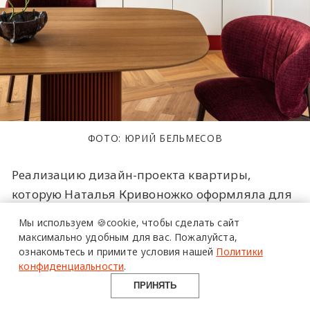
ФОТО: ЮРИЙ БЕЛЬМЕСОВ
более 20 тысяч
Реализацию дизайн-проекта квартиры,
специалистов читают
которую Наталья Кривоножко оформляла для
про дизайн
своей семьи, осложняли сжатые сроки:
Мы используем 🍪cookie,
чтобы сделать сайт
и архитектуру
закончить ремонт предстояло до конца летних
максимально удобным для вас.
Пожалуйста,
в Telegram канале
каникул. Залитое естественным светом
ознакомьтесь и примите условия нашей
Политики
Design Mate
конфиденциальности
.
помещение с ориентированными на две
ПРИНЯТЬ
стороны панорамными окнами требовало от