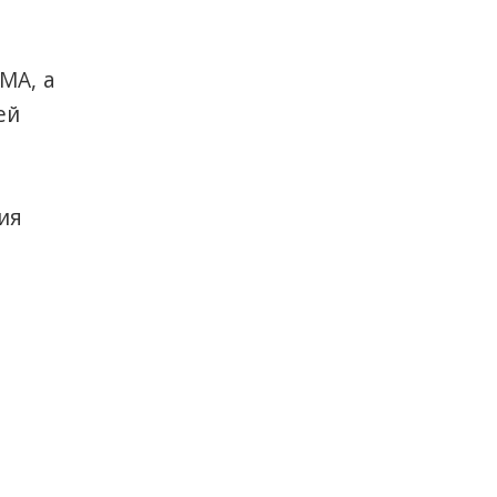
MA, а
ей
о
ия