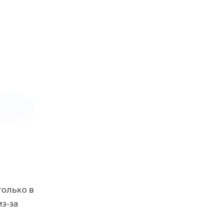
только в
из-за