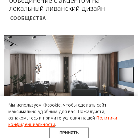
объединение с акцентом на
локальный ливанский дизайн
СООБЩЕСТВА
Мы используем 🍪cookie,
чтобы сделать сайт
максимально удобным для вас.
Пожалуйста,
Онлайн-образование в дизайне:
ознакомьтесь и примите условия нашей
Политики
дипломные проекты студентов
конфиденциальности
.
курса Международной Школы
ПРИНЯТЬ