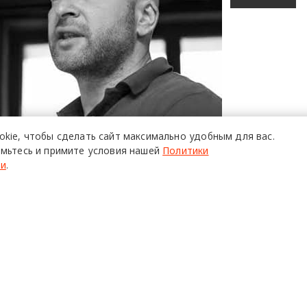
okie,
чтобы сделать сайт
максимально удобным для вас.
мьтесь и примите условия нашей
Политики
ти
.
ов: «Мебель – это
мажка эпохи, по ней мо