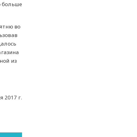
ю больше
бятню во
ьзовав
далось
агазина
ной из
я 2017 г.