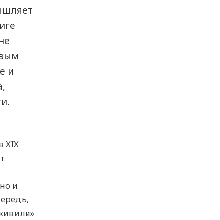
мышляет
иге
 не
овым
е и
а,
и.
в XIX
от
но и
чередь,
оживили»