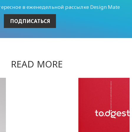
тересное в еженедельной рассылке Design Mate
READ MORE