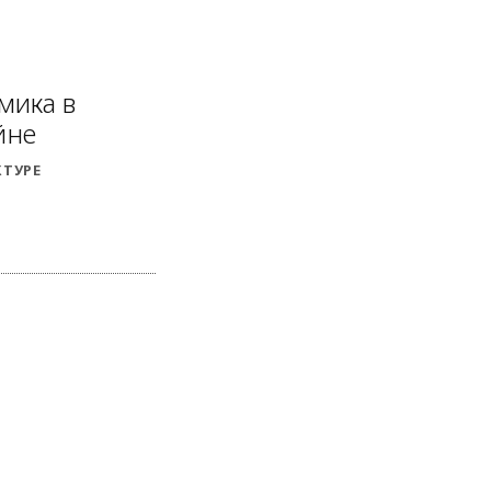
амика в
йне
КТУРЕ