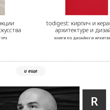
нкции
todigest: кирпич и кер
скусства
архитектуре и диза
ТУРЕ
КНИГИ ПО ДИЗАЙНУ И АРХИТЕ