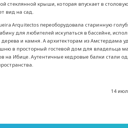
й стеклянной крыши, которая впускает в столову
ет вид на сад.
ueira Arquitectos переоборудовала старинную голу
бину для любителей искупаться в бассейне, испол
е дерева и камня. А архитекторам из Амстердама у
шню в просторный гостевой дом для владельца м
в на Ибице. Аутентичные кедровые балки стали од
пространства.
14 июл