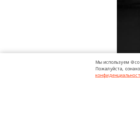
Мы используем 🍪co
Пожалуйста, ознако
конфиденциальнос
Читать
Руслан Раджаб
лакмусовая бу