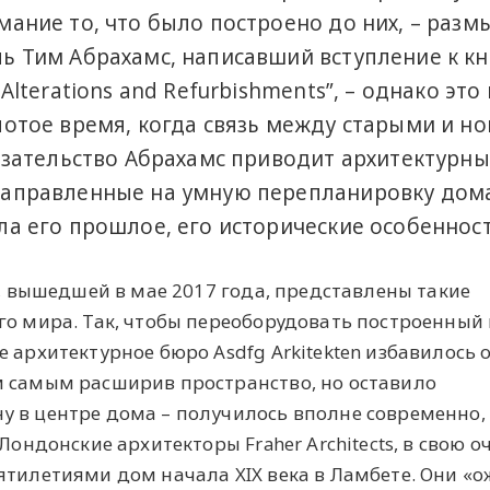
мание то, что было построено до них, – раз
ь Тим Абрахамс, написавший вступление к кн
Alterations and Refurbishments”, – однако это
лотое время, когда связь между старыми и н
казательство Абрахамс приводит архитектурны
направленные на умную перепланировку дом
ла его прошлое, его исторические особенност
n, вышедшей в мае 2017 года, представлены такие
го мира. Так, чтобы переоборудовать построенный 
 архитектурное бюро Asdfg Arkitekten избавилось 
м самым расширив пространство, но оставило
 в центре дома – получилось вполне современно, 
Лондонские архитекторы Fraher Architects, в свою о
ятилетиями дом начала XIX века в Ламбете. Они «