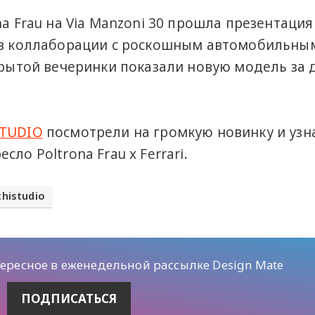
na Frau на Via Manzoni 30 прошла презентация
о в коллаборации с роскошным автомобильны
акрытой вечеринки показали новую модель за 
STUDIO
посмотрели на громкую новинку и узн
ло Poltrona Frau x Ferrari.
chistudio
тересное в еженедельной рассылке Design Mate