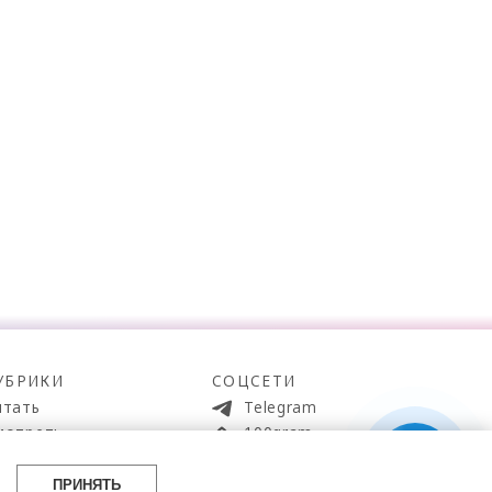
УБРИКИ
СОЦСЕТИ
итать
Telegram
мотреть
100gram
ойти
Pinterest
айти
YouTube
ПРИНЯТЬ