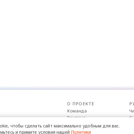
О ПРОЕКТЕ
Р
Команда
Ч
Реклама
С
о всех его
Mediakit
П
в,
okie,
чтобы сделать сайт
максимально удобным для вас.
да.
Контакты
Н
мьтесь и примите условия нашей
Политики