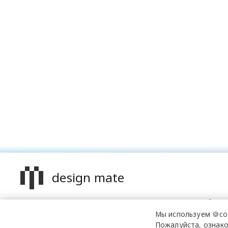
design mate
Design Mate - независимое интернет издание о дизайне в
проявлениях. Создаем авторский контент для дизайнеро
Мы используем 🍪co
архитекторов и всех неравнодушных к красоте с 2016 го
Пожалуйста, ознако