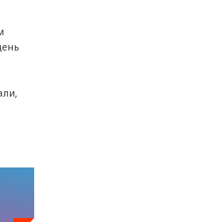
м
день
али,