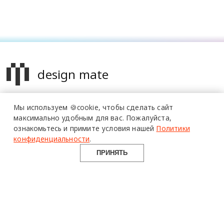
design mate
Design Mate - независимое интернет издание о дизайне во
Мы используем 🍪cookie,
чтобы сделать сайт
всех его проявлениях. Создаем авторский контент для
максимально удобным для вас.
Пожалуйста,
дизайнеров, архитекторов и всех неравнодушных к
ознакомьтесь и примите условия нашей
Политики
красоте с 2016 года.
конфиденциальности
.
© 2016-2026 Все права защищены
ПРИНЯТЬ
О ПРОЕКТЕ
РУБРИКИ
СОЦСЕТИ
Команда
Читать
Telegram
Реклама
Смотреть
100gram
Mediakit
Пойти
Pinterest