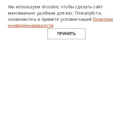
Design Mate - независимое интернет издание о дизайне во
Мы используем 🍪cookie,
чтобы сделать сайт
всех его проявлениях. Создаем авторский контент для
максимально удобным для вас.
Пожалуйста,
дизайнеров, архитекторов и всех неравнодушных к
ознакомьтесь и примите условия нашей
Политики
красоте с 2016 года.
конфиденциальности
.
© 2016-2026 Все права защищены
ПРИНЯТЬ
О ПРОЕКТЕ
РУБРИКИ
СОЦСЕТИ
Команда
Читать
Telegram
Реклама
Смотреть
100gram
Mediakit
Пойти
Pinterest
Контакты
Найти
YouTube
Юридическая
Работать
ВКонтакте
информация
Купить
Использование материалов design-mate.ru разрешено только с
письменного согласия редакции при наличии активной ссылки
на источник.
Все права на тексты и изображения принадлежат их авторам