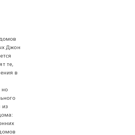
 домов
ых Джон
ется
т те,
нения в
 но
льного
 из
дома:
онних
 домов