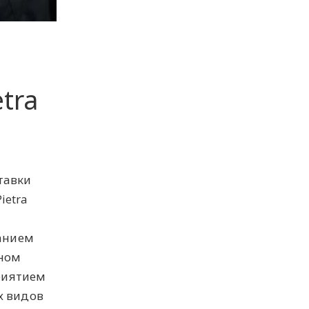
tra
тавки
ietra
анием
ьном
риятием
х видов