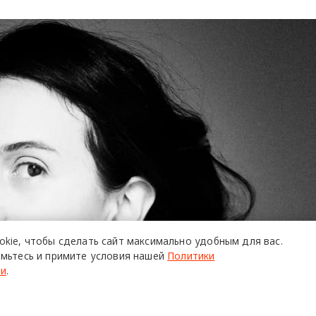
okie,
чтобы сделать сайт
максимально удобным для вас.
мьтесь и примите условия нашей
Политики
ти
.