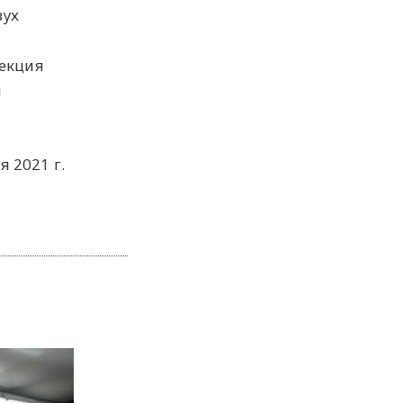
вух
лекция
i
я 2021 г.