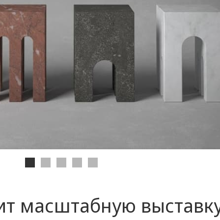
овит масштабную выставк