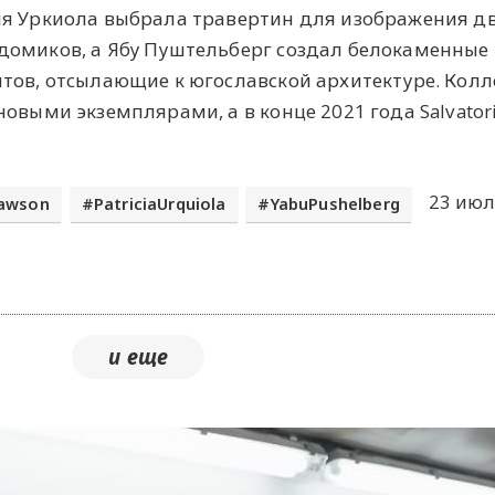
ия Уркиола выбрала травертин для изображения д
домиков, а Ябу Пуштельберг создал белокаменные
тов, отсылающие к югославской архитектуре. Кол
овыми экземплярами, а в конце 2021 года Salvator
23 июл
awson
PatriciaUrquiola
YabuPushelberg