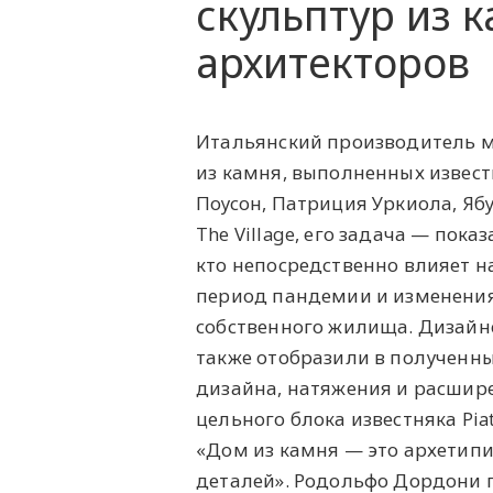
скульптур из 
архитекторов
Итальянский производитель м
из камня, выполненных извес
Поусон, Патриция Уркиола, Яб
The Village, его задача — пок
кто непосредственно влияет н
период пандемии и изменения
собственного жилища. Дизайн
также отобразили в полученны
дизайна, натяжения и расшир
цельного блока известняка Pia
«Дом из камня — это архетип
деталей». Родольфо Дордони 