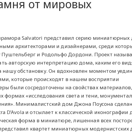
камня от мировых
рамора Salvatori представил серию миниатюрных
тными архитекторами и дизайнерами, среди котор
у Пуштельберг и Родольфо Дордони. Проект называ
азать авторскую интерпретацию дома, каким его видя
а нашу обстановку. Он вдохновлен моментом уеди
ми, которые происходят в нашем восприятии
еры были сосредоточены на свойствах материалов,
х формах «исследования света и тени, монумента
ения». Минималистский дом Джона Поусона сделан
tra D’Avola и отсылает к классической иконографии 
ическая форма в миниатюре, лишенная всех постор
представил квартет миниатюрных модернистских