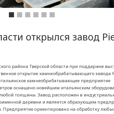
ласти открылся завод Pie
ского района Тверской области при поддержке выс
твенное открытие камнеобрабатывающего завода P
о-итальянское камнеобрабатывающее предприятие
етров оснащено новейшим итальянским оборудов
 любой толщины. Завод расположен в индустриал
ноименной деревни и является образующим предп
ра. Предприятие ориентировано на обработку любы