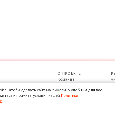
О ПРОЕКТЕ
Р
Команда
Ч
Реклама
С
о всех его
okie,
чтобы сделать сайт
максимально удобным для вас.
Mediakit
П
в,
мьтесь и примите условия нашей
Политики
да.
Контакты
Н
ти
.
Юридическая
Р
информация
К