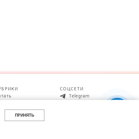
УБРИКИ
СОЦСЕТИ
итать
Telegram
мотреть
100gram
ойти
Pinterest
ПРИНЯТЬ
айти
YouTube
аботать
ВКонтакте
упить