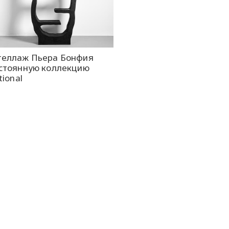
теллаж Пьера Бонфия
остоянную коллекцию
tional