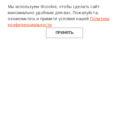
Design Mate - независимое интернет издание о дизайне во
Мы используем 🍪cookie,
чтобы сделать сайт
всех его проявлениях. Создаем авторский контент для
максимально удобным для вас.
Пожалуйста,
дизайнеров, архитекторов и всех неравнодушных к
ознакомьтесь и примите условия нашей
Политики
красоте с 2016 года.
конфиденциальности
.
© 2016-2026 Все права защищены
ПРИНЯТЬ
О ПРОЕКТЕ
РУБРИКИ
СОЦСЕТИ
Команда
Читать
Telegram
Реклама
Смотреть
100gram
Mediakit
Пойти
Pinterest
Контакты
Найти
YouTube
Юридическая
Работать
ВКонтакте
информация
Купить
Использование материалов design-mate.ru разрешено только с
письменного согласия редакции при наличии активной ссылки
на источник.
Все права на тексты и изображения принадлежат их авторам