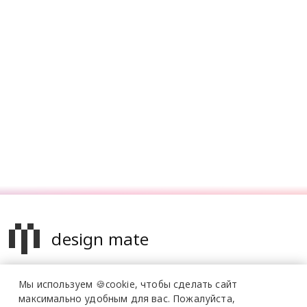
design mate
Design Mate - независимое интернет издание о дизайне во
Мы используем 🍪cookie,
чтобы сделать сайт
всех его проявлениях. Создаем авторский контент для
максимально удобным для вас.
Пожалуйста,
дизайнеров, архитекторов и всех неравнодушных к