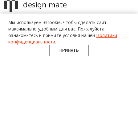
design mate
Design Mate - независимое интернет издание о дизайне во
Мы используем 🍪cookie,
чтобы сделать сайт
всех его проявлениях. Создаем авторский контент для
максимально удобным для вас.
Пожалуйста,
дизайнеров, архитекторов и всех неравнодушных к
ознакомьтесь и примите условия нашей
Политики
красоте с 2016 года.
конфиденциальности
.
© 2016-2026 Все права защищены
ПРИНЯТЬ
О ПРОЕКТЕ
РУБРИКИ
СОЦСЕТИ
Команда
Читать
Telegram
Реклама
Смотреть
100gram
Mediakit
Пойти
Pinterest
Контакты
Найти
YouTube
Юридическая
Работать
ВКонтакте
информация
Купить
Использование материалов design-mate.ru разрешено только с
письменного согласия редакции при наличии активной ссылки