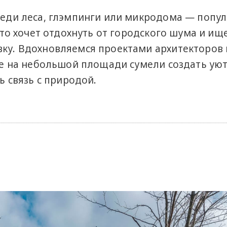
еди леса, глэмпинги или микродома — попу
кто хочет отдохнуть от городского шума и ищ
у. Вдохновляемся проектами архитекторов 
же на небольшой площади сумели создать ую
ь связь с природой.