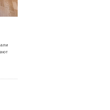
лали
дают