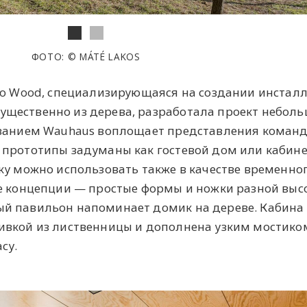
ФОТО: © MÁTÉ LAKOS
lo Wood, специализирующаяся на создании инстал
щественно из дерева, разработала проект неболь
званием Wauhaus воплощает представления команд
прототипы задуманы как гостевой дом или кабинет
ку можно использовать также в качестве временно
е концепции — простые формы и ножки разной выс
й павильон напоминает домик на дереве. Кабина
ивкой из лиственницы и дополнена узким мостико
су.