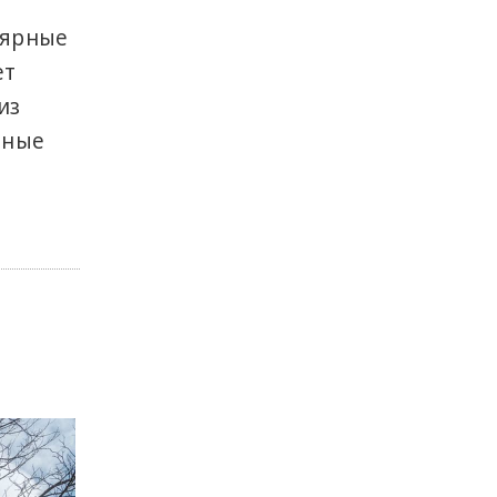
лярные
ет
из
тные