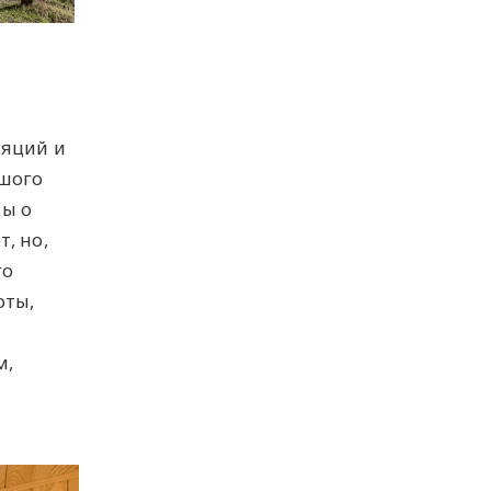
ляций и
шого
ы о
, но,
го
оты,
м,