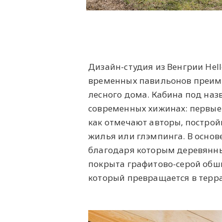
Дизайн-студия из Венгрии Hel
временных павильонов преиму
лесного дома. Кабина под на
современных хижинах: первые 
как отмечают авторы, построй
жилья или глэмпинга. В основ
благодаря которым деревянны
покрыта графитово-серой обш
который превращается в терра