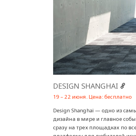
DESIGN SHANGHAI
19 – 22 июня. Цена: бесплатно
Design Shanghai — одно из са
дизайна в мире и главное собы
сразу на трех площадках по в
платформу для любителей искус