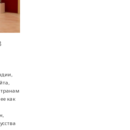
В
ндии,
йта,
 странам
ее как
н,
усства