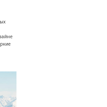
ных
зайне
яркие