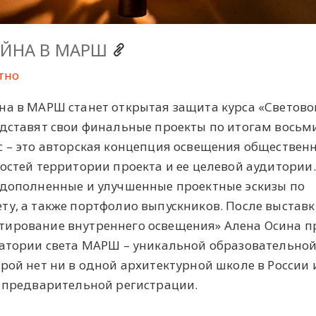
АЙНА В МАРШ
тно
на в МАРШ станет открытая защита курса «Светово
едставят свои финальные проекты по итогам восьм
с – это авторская концепция освещения обществен
остей территории проекта и ее целевой аудитории.
 дополненные и улучшенные проектные эскизы по
ту, а также портфолио выпускников. После выстав
тирование внутреннего освещения» Алена Осина п
ратории света МАРШ – уникальной образовательно
рой нет ни в одной архитектурной школе в России 
, предварительной регистрации.