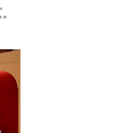
и
а и