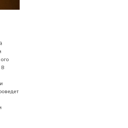
й
и
ного
 В
ки
роведет
й
и