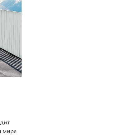
одит
м мире