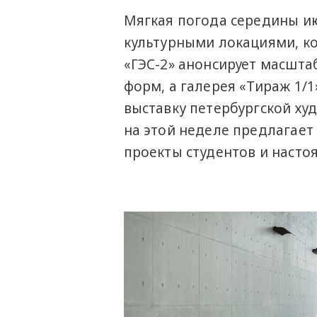
Мягкая погода середины ию
культурными локациями, к
«ГЭС-2» анонсирует масшт
форм, а галерея «Тираж 1/
выставку петербургской ху
на этой неделе предлагае
проекты студентов и насто