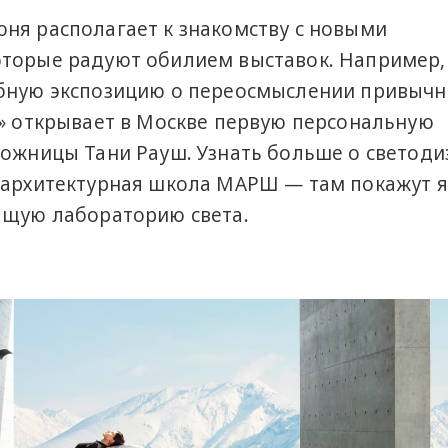
ня располагает к знакомству с новыми
оторые радуют обилием выставок. Например,
абную экспозицию о переосмыслении привыч
1» открывает в Москве первую персональную
дожницы Тани Рауш. Узнать больше о светоди
т архитектурная школа МАРШ — там покажут 
ящую лабораторию света.