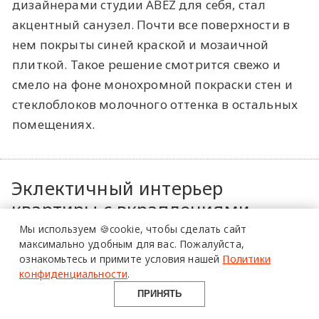
дизайнерами студии ABEZ для себя, стал
акцентный санузел. Почти все поверхности в
нем покрыты синей краской и мозаичной
плиткой. Такое решение смотрится свежо и
смело на фоне монохромной покраски стен и
стеклоблоков молочного оттенка в остальных
помещениях.
более 20 тысяч
специалистов читают
Эклектичный интерьер
про дизайн
квартиры с вкраплениями
и архитектуру
национальных мотивов и
Мы используем 🍪cookie,
чтобы сделать сайт
в Telegram канале
максимально удобным для вас.
Пожалуйста,
авторской плиткой
ознакомьтесь и примите условия нашей
Политики
Design Mate
конфиденциальности
.
Даша Василькова
ПРИНЯТЬ