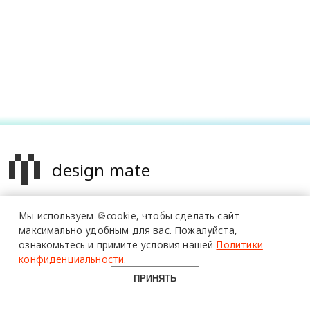
более 20 тысяч
design mate
специалистов читают
про дизайн
Design Mate - независимое интернет издание о дизайне во
и архитектуру
Мы используем 🍪cookie,
чтобы сделать сайт
всех его проявлениях. Создаем авторский контент для
в Telegram канале
максимально удобным для вас.
Пожалуйста,
дизайнеров, архитекторов и всех неравнодушных к
ознакомьтесь и примите условия нашей
Политики
Design Mate
красоте с 2016 года.
конфиденциальности
.
© 2016-2026 Все права защищены
ПРИНЯТЬ