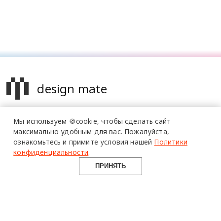
design mate
Design Mate - независимое интернет издание о дизайне во
Мы используем 🍪cookie,
чтобы сделать сайт
всех его проявлениях. Создаем авторский контент для
максимально удобным для вас.
Пожалуйста,
дизайнеров, архитекторов и всех неравнодушных к
ознакомьтесь и примите условия нашей
Политики
красоте с 2016 года.
конфиденциальности
.
© 2016-2026 Все права защищены
ПРИНЯТЬ
О ПРОЕКТЕ
РУБРИКИ
СОЦСЕТИ
Команда
Читать
Telegram
Реклама
Смотреть
100gram