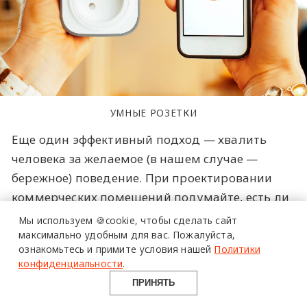
УМНЫЕ РОЗЕТКИ
Еще один эффективный подход — хвалить
более 20 тысяч
человека за желаемое (в нашем случае —
специалистов читают
бережное) поведение. При проектировании
про дизайн
коммерческих помещений подумайте, есть ли
и архитектуру
возможность расположить на виду мониторы
Мы используем 🍪cookie,
чтобы сделать сайт
в Telegram канале
и экраны, на которых будет отражаться
максимально удобным для вас.
Пожалуйста,
ознакомьтесь и примите условия нашей
Политики
Design Mate
сэкономленная за последнюю неделю или
конфиденциальности
.
месяц электроэнергия (и заодно выбросы
ПРИНЯТЬ
парниковых газов).