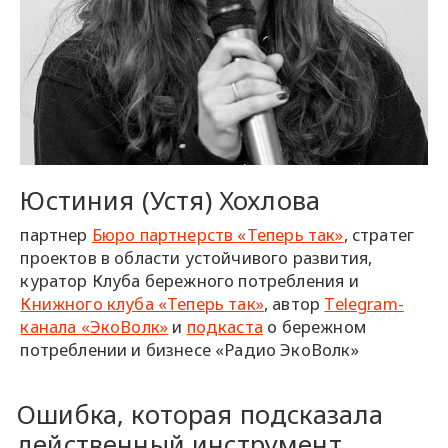
Юстиния (Устя) Хохлова
партнер
Бюро партнерств «Теперь так»
, стратег
проектов в области устойчивого развития,
куратор Клуба бережного потребления и
Книжного клуба «Теперь так»
, автор
Telegram-
канала «ЭкоВолк»
и
подкаста
о бережном
потреблении и бизнесе «Радио ЭкоВолк»
Ошибка, которая подсказала
действенный инструмент