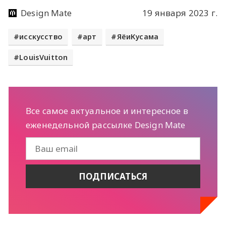
Design Mate
19 января 2023 г.
исскусство
арт
ЯёиКусама
LouisVuitton
Все самое актуальное и интересное в
еженедельной рассылке Design Mate