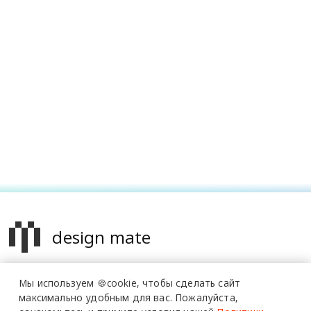
design mate
Design Mate - независимое интернет издание о дизайне во
Мы используем 🍪cookie,
чтобы сделать сайт
всех его проявлениях. Создаем авторский контент для
максимально удобным для вас.
Пожалуйста,
дизайнеров, архитекторов и всех неравнодушных к