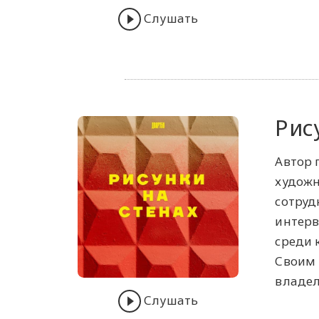
Слушать
Рис
Автор 
художн
сотруд
интерв
среди 
Своим 
владел
Слушать