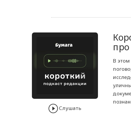
Кор
про
В этом
погово
исслед
уличны
докуме
познак
Слушать