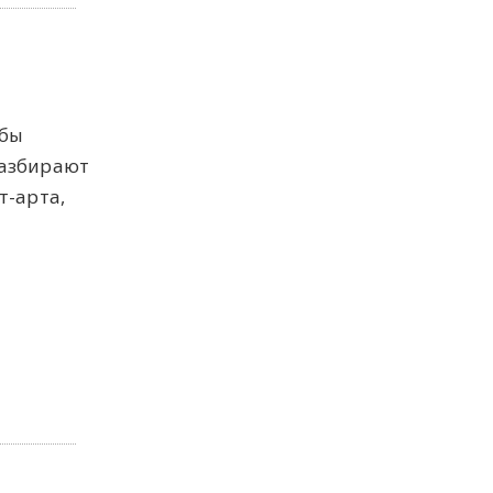
обы
разбирают
т-арта,