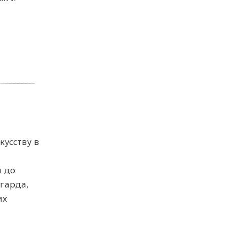
усству в
и до
гарда,
их