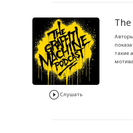
The 
Авторы
показа
такие 
мотива
Слушать