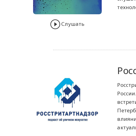
технол
Слушать
Рос
Росстр
России
встрет
Петерб
влияни
актуал