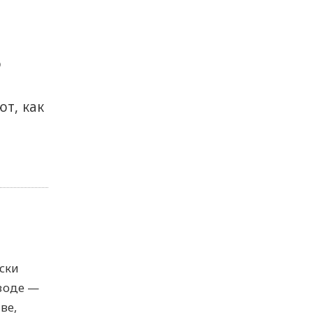
о
т, как
ски
зоде —
ве,