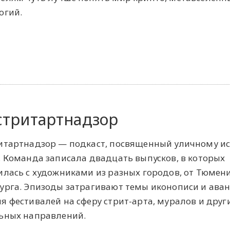
огий.
стритартнадзор
итартнадзор — подкаст, посвященный уличному иск
. Команда записала двадцать выпусков, в которых
илась с художниками из разных городов, от Тюмен
урга. Эпизоды затрагивают темы иконописи и аван
я фестивалей на сферу стрит-арта, муралов и друг
ьных направлений.