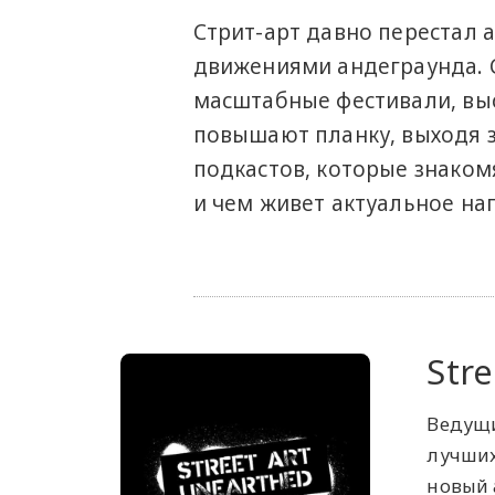
Стрит-арт давно перестал 
движениями андеграунда. 
масштабные фестивали, выс
повышают планку, выходя 
подкастов, которые знаком
и чем живет актуальное на
Str
Ведущи
лучших
новый 