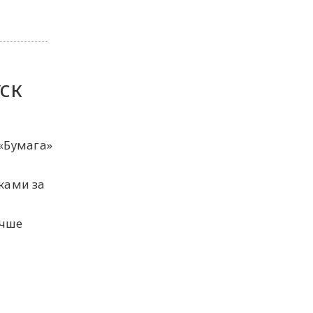
ск
«Бумага»
ками за
учше