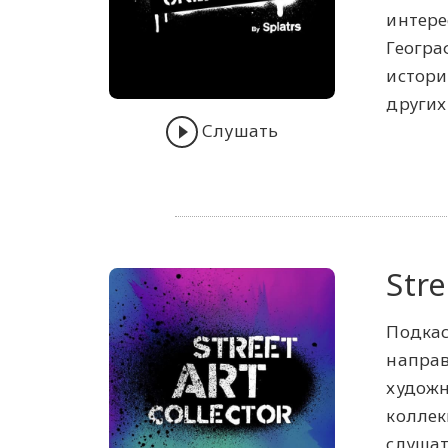
интере
Геогра
истори
других
Слушать
Stre
Подкас
направ
художн
коллек
слушат