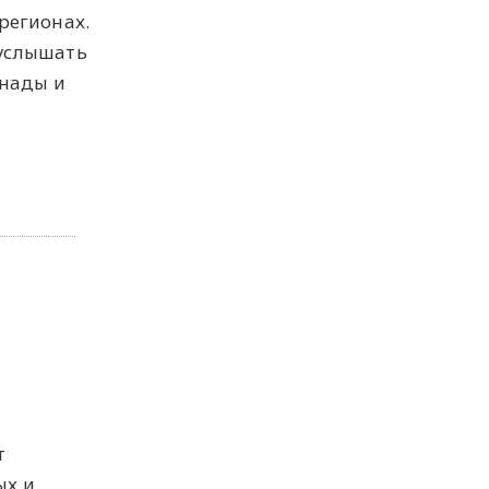
регионах.
 услышать
анады и
т
ых и