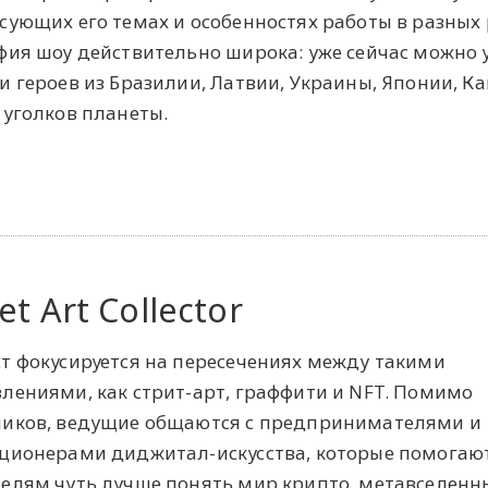
сующих его темах и особенностях работы в разных 
фия шоу действительно широка: уже сейчас можно
и героев из Бразилии, Латвии, Украины, Японии, К
 уголков планеты.
et Art Collector
т фокусируется на пересечениях между такими
лениями, как стрит-арт, граффити и NFT. Помимо
иков, ведущие общаются с предпринимателями и
ционерами диджитал-искусства, которые помогаю
елям чуть лучше понять мир крипто, метавселенн