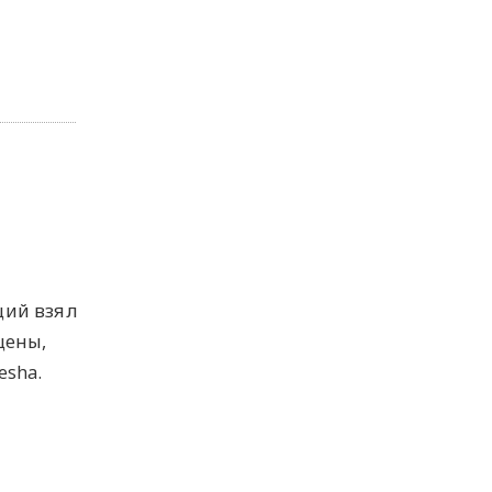
щий взял
цены,
esha.