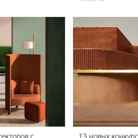
текторов с
13 новых конкур