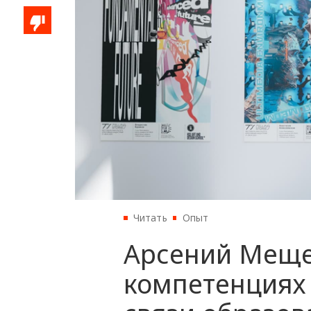
Читать
Опыт
Арсений Меще
компетенциях