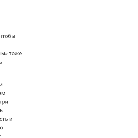
 чтобы
и
лы» тоже
ь
м
ем
при
ь
сть и
го
у