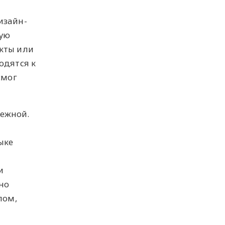
изайн-
ную
кты или
одятся к
смог
бежной.
ыке
и
но
лом,