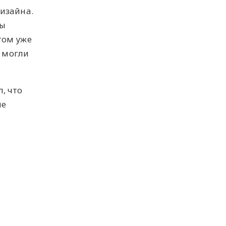
дизайна.
мы
том уже
е могли
, что
ие