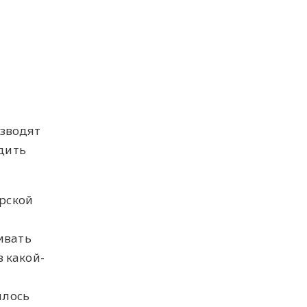
изводят
дить
рской
ивать
 какой-
шлось