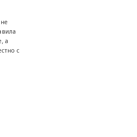
 не
равила
, а
стно с