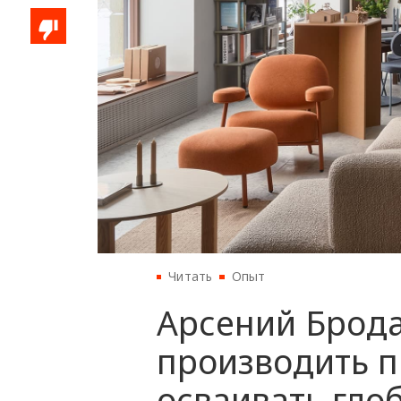
Читать
Опыт
Арсений Брода
производить п
осваивать гло