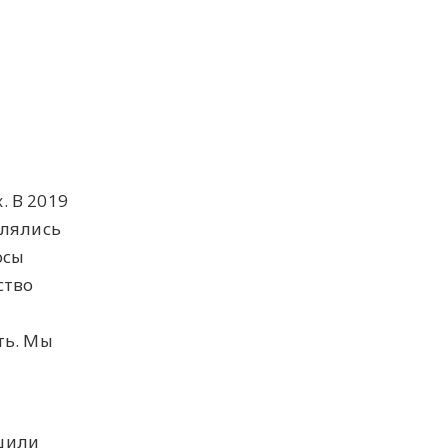
. В 2019
влялись
осы
ство
ть. Мы
ешили