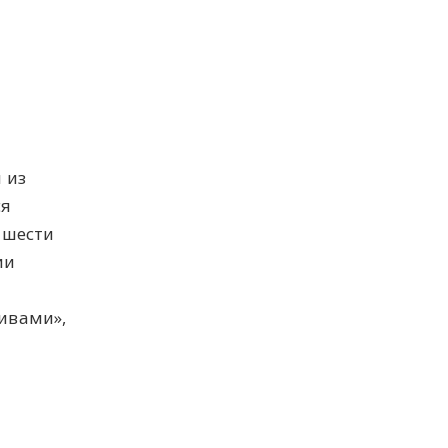
 из
ся
 шести
ии
ивами»,