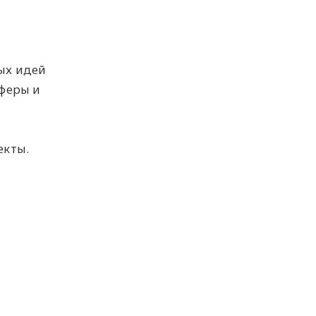
ых идей
феры и
екты.