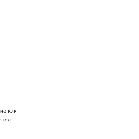
ие как
 свою
о