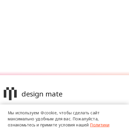
design mate
Design Mate - независимое интернет издание о дизайне во
Мы используем 🍪cookie,
чтобы сделать сайт
всех его проявлениях. Создаем авторский контент для
максимально удобным для вас.
Пожалуйста,
дизайнеров, архитекторов и всех неравнодушных к
ознакомьтесь и примите условия нашей
Политики
красоте с 2016 года.