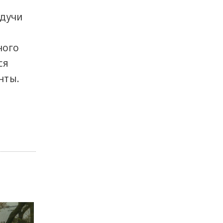
удучи
ного
ся
нты.