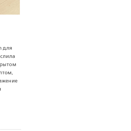
h для
ыслила
крытом
лтом,
ражение
я