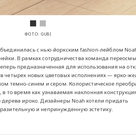
ФОТО: GUBI
бъединилась с нью-йоркским fashion-лейблом Noa
нейки. В рамках сотрудничества команда переосм
 теперь предназначенная для использования на от
 в четырех новых цветовых исполнениях — ярко-же
ком темно-синем и сером. Колористическое преоб
, в то время как узнаваемая наклонная конструкци
 дерева ироко. Дизайнеры Noah хотели придать
ыразительную и непринужденную эстетику.