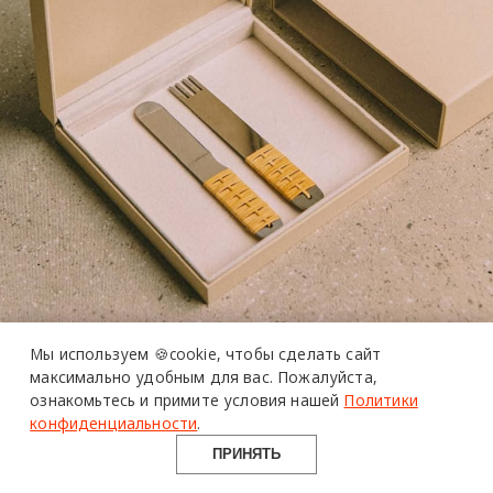
более 20 тысяч
специалистов читают
про дизайн
и архитектуру
Мы используем 🍪cookie,
чтобы сделать сайт
максимально удобным для вас.
Пожалуйста,
в Telegram канале
ознакомьтесь и примите условия нашей
Политики
Design Mate
конфиденциальности
.
ФОТО: WORN STUDIO
ПРИНЯТЬ