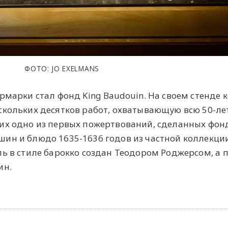
ФОТО: JO EXELMANS
рмарки стал фонд King Baudouin. На своем стенде
скольких десятков работ, охватывающую всю 50-л
их одно из первых пожертвований, сделанных фон
ин и блюдо 1635-1636 годов из частной коллекци
ь в стиле барокко создан Теодором Роджерсом, а 
ин.