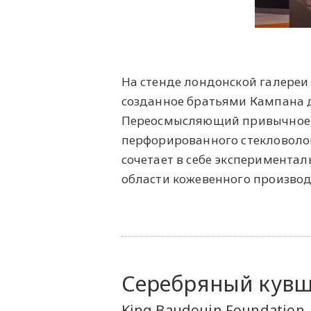
На стенде лондонской галереи 
созданное братьями Кампана дл
Переосмысляющий привычное 
перфорированного стекловолок
сочетает в себе эксперимента
области кожевенного производ
Серебряный кувши
King Baudouin Foundation