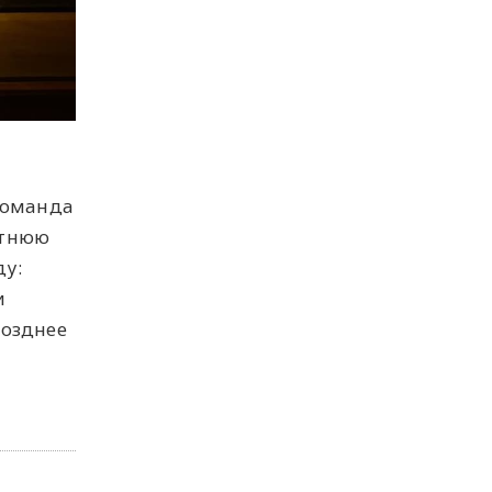
 команда
етнюю
ду:
и
позднее