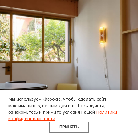
более 20 тысяч
специалистов читают
про дизайн
и архитектуру
Мы используем 🍪cookie,
чтобы сделать сайт
в Telegram канале
максимально удобным для вас.
Пожалуйста,
ознакомьтесь и примите условия нашей
Политики
Design Mate
конфиденциальности
.
ПРИНЯТЬ