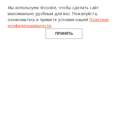
Мы используем 🍪cookie,
чтобы сделать сайт
максимально удобным для вас.
Пожалуйста,
ознакомьтесь и примите условия нашей
Политики
конфиденциальности
.
ПРИНЯТЬ
design mate
Design Mate - независимое интернет издание о дизайне во
всех его проявлениях. Создаем авторский контент для
дизайнеров, архитекторов и всех неравнодушных к
красоте с 2016 года.
© 2016-2026 Все права защищены