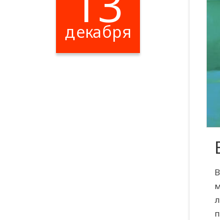
13
декабря
В
м
л
п