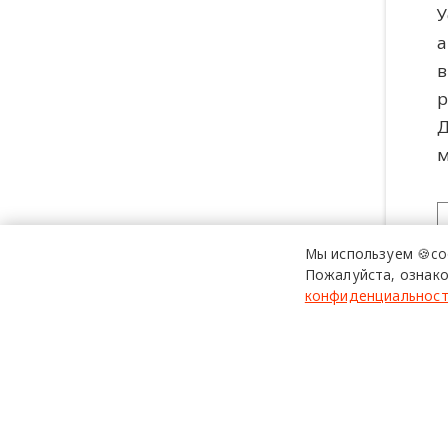
У
а
в
р
Д
м
Мы используем 🍪co
Пожалуйста, ознако
конфиденциальнос