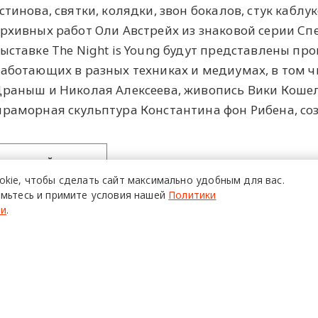
стинова, святки, колядки, звон бокалов, стук каблу
рхивных работ Оли Австрейх из знаковой серии Спе
ыставке The Night is Young будут представлены п
аботающих в разных техниках и медиумах, в том ч
раныш и Николая Алексеева, живопись Вики Кошел
раморная скульптура Константина фон Рибена, со
ПОЙТИ
okie,
чтобы сделать сайт
максимально удобным для вас.
мьтесь и примите условия нашей
Политики
ти
.