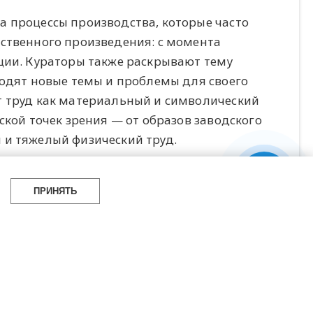
а процессы производства, которые часто
ественного произведения: с момента
ции. Кураторы также раскрывают тему
ходят новые темы и проблемы для своего
т труд как материальный и символический
ской точек зрения — от образов заводского
 и тяжелый физический труд.
тавлены на выставке, — обладательница
oscow Александра Гарт, лауреат премий
ПРИНЯТЬ
анской биеннале Владимир Логутов,
Кирилл Манчунский, куратор московской
осковских международных биеннале
льфия Илькаева и Илья Фролов, чьи
оекте, кроме того, будут представлены
 Гапонов, чьи произведения находятся в