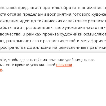
ыставка предлагает зрителю обратить внимание н
стаются за пределами восприятия готового худож
ождения идеи до технических аспектов ее реализа
аботы в арт-резиденциях, где художники часто на
ворчества. В рамках проекта художники осмысляю
кт, раскрывают его с реалистической и метафориче
ространства до аллюзий на ремесленные практики
реди авторов, произведения которых будут предс
okie,
чтобы сделать сайт
максимально удобным для вас.
вания «Художник года 2024» по версии фонда Cosm
мьтесь и примите условия нашей
Политики
ти
.
Инновация» и Иосифа Бродского, участник Венеци
частник ярмарок Cosmoscow, |catalog|, «Контур» 
алереи «Электрозавод», участник спецпроектов М
овременного искусства Дима Филиппов, а также Зу
аботы активно экспонируются по всей России. В пр
удожники из коллекции фонда «ОМК-Участие»: Илья