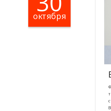
30
октября
Цена: 400 ​₽​
Ф
т
с
В