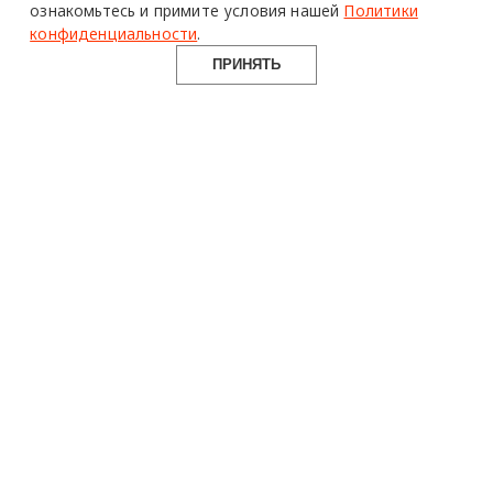
ознакомьтесь и примите условия нашей
Политики
конфиденциальности
.
ПРИНЯТЬ
design mate
Design Mate - независимое интернет издание о дизайне во
всех его проявлениях. Создаем авторский контент для
дизайнеров, архитекторов и всех неравнодушных к
красоте с 2016 года.
© 2016-2026 Все права защищены
О ПРОЕКТЕ
РУБРИКИ
СОЦСЕТИ