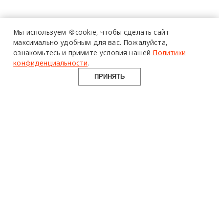
Мы используем 🍪cookie,
чтобы сделать сайт
максимально удобным для вас.
Пожалуйста,
ознакомьтесь и примите условия нашей
Политики
конфиденциальности
.
ПРИНЯТЬ
design mate
Design Mate - независимое интернет издание о дизайне во
всех его проявлениях. Создаем авторский контент для
дизайнеров, архитекторов и всех неравнодушных к
красоте с 2016 года.