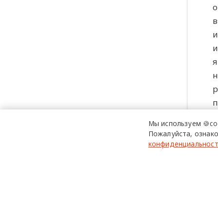
о
в
и
и
я
н
р
п
Мы используем 🍪co
Пожалуйста, ознако
конфиденциальнос