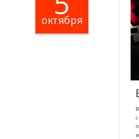
5
октября
В
с
п
и