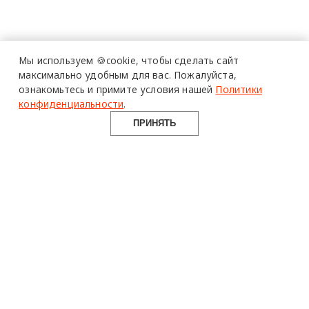
Мы используем 🍪cookie,
чтобы сделать сайт
максимально удобным для вас.
Пожалуйста,
ознакомьтесь и примите условия нашей
Политики
конфиденциальности
.
ПРИНЯТЬ
design mate
Design Mate - независимое интернет издание о дизайне во
всех его проявлениях. Создаем авторский контент для
дизайнеров, архитекторов и всех неравнодушных к