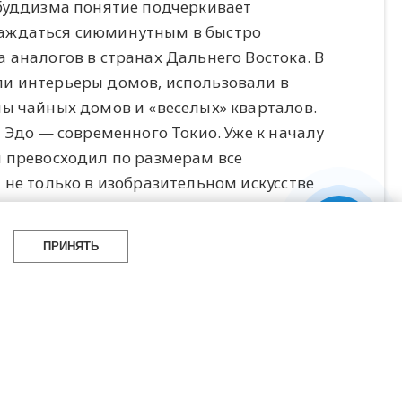
-буддизма понятие подчеркивает
лаждаться сиюминутным в быстро
 аналогов в странах Дальнего Востока. В
и интерьеры домов, использовали в
мы чайных домов и «веселых» кварталов.
 Эдо — современного Токио. Уже к началу
и превосходил по размерам все
 не только в изобразительном искусстве
признанных шедевров ксилографии,
Андо Хиросигэ, Утагава Кунисада,
ПРИНЯТЬ
и.