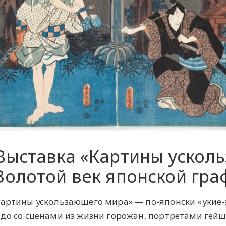
Выставка «Картины ускол
Золотой век японской гра
артины ускользающего мира» — по-японски «укиё-э
до со сценами из жизни горожан, портретами гейш