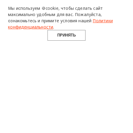
Мы используем 🍪cookie,
чтобы сделать сайт
максимально удобным для вас.
Пожалуйста,
ознакомьтесь и примите условия нашей
Политики
конфиденциальности
.
ПРИНЯТЬ
design mate
Design Mate - независимое интернет издание о дизайне во
всех его проявлениях. Создаем авторский контент для
дизайнеров, архитекторов и всех неравнодушных к
красоте с 2016 года.
© 2016-2026 Все права защищены