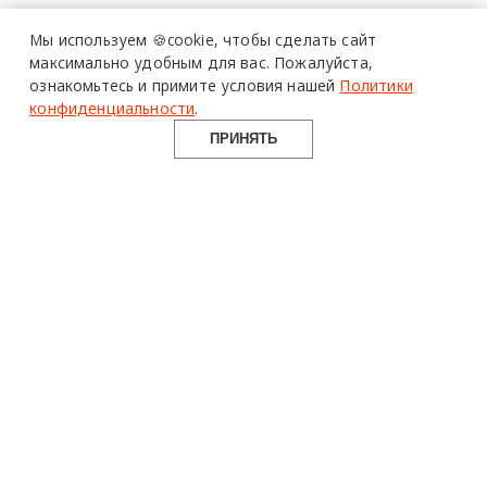
Мы используем 🍪cookie,
чтобы сделать сайт
максимально удобным для вас.
Пожалуйста,
ознакомьтесь и примите условия нашей
Политики
конфиденциальности
.
ПРИНЯТЬ
design mate
Design Mate - независимое интернет издание о дизайне во
всех его проявлениях. Создаем авторский контент для
дизайнеров, архитекторов и всех неравнодушных к
красоте с 2016 года.
© 2016-2026 Все права защищены